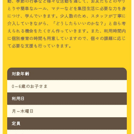
動、季節の行事など様々な活動を通して、
お友だちとのやり
とりや簡単なルール、マナーなどを集団生活に必要な力を身
につけ、学んでいきます。
少人数のため、スタッフが丁寧に
介入していきながら、
「どうしたらいいのかな？」と自ら考
えられる機会をたくさん作っていきます。
また、利用時間内
に個別療育の時間も用意していますので、個々の課題に応じ
て必要な支援も行っていきます。
対象年齢
0～6歳のお子さま
利用日
月～木曜日
定員